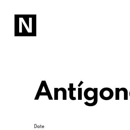
Antígo
Date